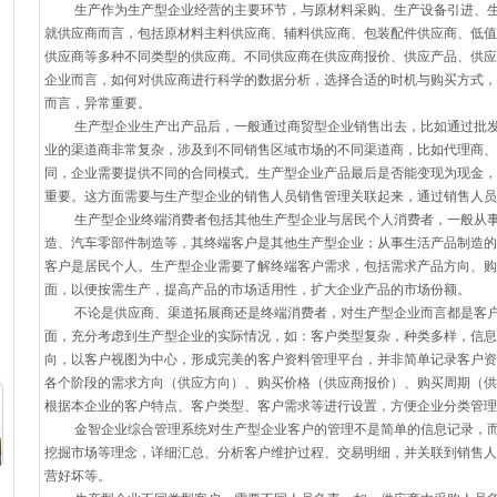
生产作为生产型企业经营的主要环节，与原材料采购、生产设备引进、生
就供应商而言，包括原材料主料供应商、辅料供应商、包装配件供应商、低值
供应商等多种不同类型的供应商。不同供应商在供应商报价、供应产品、供应
企业而言，如何对供应商进行科学的数据分析，选择合适的时机与购买方式，
而言，异常重要。
生产型企业生产出产品后，一般通过商贸型企业销售出去，比如通过批发
业的渠道商非常复杂，涉及到不同销售区域市场的不同渠道商，比如代理商、
同，企业需要提供不同的合同模式。生产型企业产品最后是否能变现为现金，
重要。这方面需要与生产型企业的销售人员销售管理关联起来，通过销售人员
生产型企业终端消费者包括其他生产型企业与居民个人消费者，一般从事
造、汽车零部件制造等，其终端客户是其他生产型企业；从事生活产品制造的
客户是居民个人。生产型企业需要了解终端客户需求，包括需求产品方向、购
面，以便按需生产，提高产品的市场适用性，扩大企业产品的市场份额。
不论是供应商、渠道拓展商还是终端消费者，对生产型企业而言都是客户
面，充分考虑到生产型企业的实际情况，如：客户类型复杂，种类多样，信息
向，以客户视图为中心，形成完美的客户资料管理平台，并非简单记录客户资
各个阶段的需求方向（供应方向）、购买价格（供应商报价）、购买周期（供
根据本企业的客户特点、客户类型、客户需求等进行设置，方便企业分类管理
金智企业综合管理系统对生产型企业客户的管理不是简单的信息记录，而
挖掘市场等理念，详细汇总、分析客户维护过程、交易明细，并关联到销售人
营好坏等。