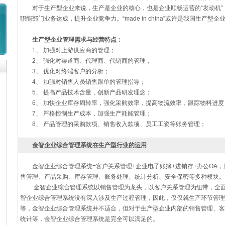
对于生产型企业来说，生产是企业的核心，也是企业顺畅运营的“发动机”
职能部门业务达成，提升企业竞争力。“made in china”或许是我国生产型
生产型企业管理需求与经营特点：
1、 加强对上游供应商的管理；
2、 强化对渠道商、代理商、代销商的管理，
3、 优化对终端客户的分析；
4、 加强对销售人员销售跟单的管理指导；
5、 提高产品技术含量，创新产品研发理念；
6、 加快企业库存周转率，强化采购效率，提高物流效率，跟踪物料进度
7、 严格控制生产成本，加强生产耗能管理；
8、 产品管理的采购款项、销售收入款项、员工工资等账务管理；
金智企业综合管理系统在生产型行业的运用
金智企业综合管理系统=客户关系管理+企业电子账簿+进销存+办公OA，
售管理、产品采购、库存管理、账务处理、统计分析、安全保密等多种模块。
金智企业综合管理系统以销售管理为龙头，以客户关系管理为纽带，全面
智企业综合管理系统没有深入涉及生产过程管理，因此，仅仅就生产环节管理
等，金智企业综合管理系统并不适合，但对于生产型企业内部的销售管理、客
统计等，金智企业综合管理系统是完全可以满足的。