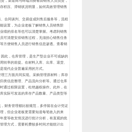
责，渠道商与终端消费者由销售人员负责，
存积压、滞销状况明显，如何高效管理销售
、合同谈判、交易促成到售后服务等，流程
能设置，为企业老板了解销售人员销售阶
业绩的排名等也可以清楚掌握。考虑到销售
员可清楚安排销售过程，无须担心销售任务
等方便销售人员进行销售信息渗透。查看销
因此，仓库管理，是生产型企业不可或缺的
周转率的前提。在材料入库、出库、退货、
是现代企业普遍采用的方式。
理三方面共同实现。采购管理原材料；库存
归类信息整理、产品流向分析等。通过仓库
时通过权限设置，杜绝越权操作。此外，在
库实际可发送的库存产品数量、产品类型等
，财务管理都比较规范，多停留在会计凭证
理，但企业老板更需要知道每笔收入的来
度/年度等收支情况进行统计分析，有直观的统
管理方式，需要耗费较多时间才能统计出