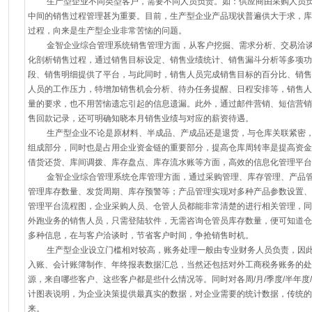
生产型企业不同类型客户，需要不同人员负责。如：供应商由采购人员负
中间的销售过程管理甚为重要。目前，生产型企业产品现状普遍供大于求，库
过程，向来是生产型企业非常苦恼的问题。
金智企业综合管理系统销售管理方面，从客户挖掘、需求分析、交易洽谈
化剖析销售过程，通过销售目标设定、销售业绩统计、销售漏斗分析等多项功
段、销售明细提供了平台，与此同时，销售人员完成销售目标的百分比、销售
人员的工作压力，特增加销售机会分析、待办任务提醒、日程安排等，销售人
量的要求，也不用苦恼遗忘引起的信息遗漏。此外，通过邮件营销、短信营销
售回款记录，还可明确知晓本月销售业绩与对应的薪资待遇。
生产型企业不论是原材料、半成品、产成品还是退货，与仓库关联紧密，
组成部分，同时也是占用企业资金链的重要部分，提高仓库周转率是提高资金
借货还货、库间调拨、库存盘点、库存流水账等方面，高效的信息化管理平台
金智企业综合管理系统仓库管理方面，通过采购管理、库存管理、产品管
管理库存数量、发货周期、库存预警等；产品管理实现对多种产品参数设置、
管理平台流程图，企业采购人员、仓管人员都能非常清楚的进行相关管理，同
外跑业务的销售人员，只需登陆软件，无需咨询仓管员库存数量，便可知道仓
多种信息，在与客户洽谈时，节省客户时间，争抢销售时机。
生产型企业设立门槛相对较高，账务处理一般由专业财务人员负责，因此
入账、会计账簿制作、年终报表数据汇总，当然还包括对外工商税务账务的处
源，来自哪些客户、这些客户都是些什么情况等。同时对各周/月/季度/半年
计图表说明，为企业决策提供最真实的数据，对企业需要的统计数据，传统的
来。